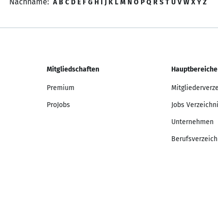
Nachname:
A
B
C
D
E
F
G
H
I
J
K
L
M
N
O
P
Q
R
S
T
U
V
W
X
Y
Z
Mitgliedschaften
Hauptbereiche
Premium
Mitgliederverz
ProJobs
Jobs Verzeichn
Unternehmen
Berufsverzeich