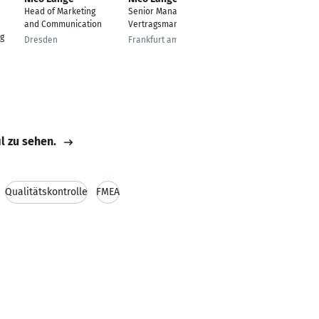
Head of Marketing
Senior Manager im KC
Vertrieb Hospitality
and Communication
Vertragsmanagement
Hannover
g
Dresden
Frankfurt am Main
il zu sehen.
Qualitätskontrolle
FMEA