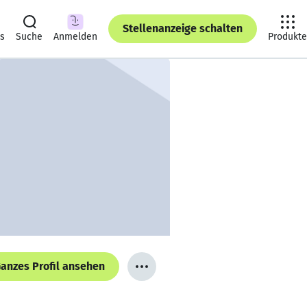
Stellenanzeige schalten
ts
Suche
Anmelden
Produkte
anzes Profil ansehen