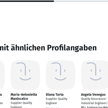
mit ähnlichen Profilangaben
lu
Maria-Antonietta
Diana Tarta
Angela Venegas
Maniscalco
Supplier Quality
Quality Assurance/
Supplier Quality
ms
Engineer
Industrial Engineer/
Engineer
MSc Engineering Mg