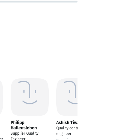
Philipp
Ashish Tiwari
Oktay Yildirim
Hallensleben
Quality control
Leiter
Supplier Quality
engineer
Qualitätsmanagement
Engineer
mt