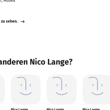
er, Mubea
e zu sehen.
 anderen Nico Lange?
Nico Lange
Nico Lange
Nico Lange