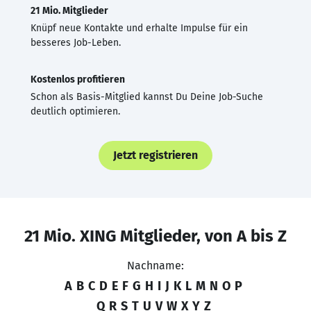
21 Mio. Mitglieder
Knüpf neue Kontakte und erhalte Impulse für ein
besseres Job-Leben.
Kostenlos profitieren
Schon als Basis-Mitglied kannst Du Deine Job-Suche
deutlich optimieren.
Jetzt registrieren
21 Mio. XING Mitglieder, von A bis Z
Nachname:
A
B
C
D
E
F
G
H
I
J
K
L
M
N
O
P
Q
R
S
T
U
V
W
X
Y
Z