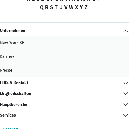
Q
R
S
T
U
V
W
X
Y
Z
Unternehmen
New Work SE
Karriere
Presse
Hilfe & Kontakt
Mitgliedschaften
Hauptbereiche
Services