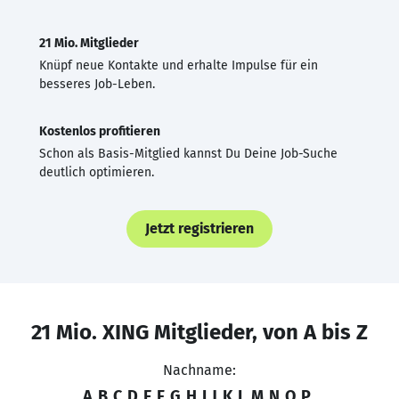
21 Mio. Mitglieder
Knüpf neue Kontakte und erhalte Impulse für ein
besseres Job-Leben.
Kostenlos profitieren
Schon als Basis-Mitglied kannst Du Deine Job-Suche
deutlich optimieren.
Jetzt registrieren
21 Mio. XING Mitglieder, von A bis Z
Nachname:
A
B
C
D
E
F
G
H
I
J
K
L
M
N
O
P