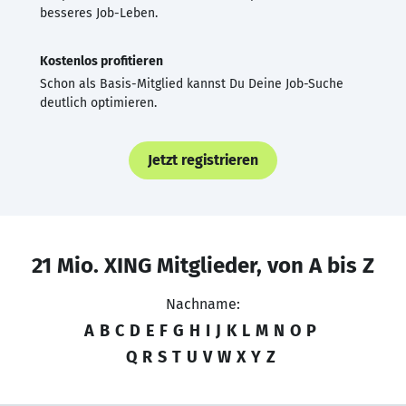
besseres Job-Leben.
Kostenlos profitieren
Schon als Basis-Mitglied kannst Du Deine Job-Suche
deutlich optimieren.
Jetzt registrieren
21 Mio. XING Mitglieder, von A bis Z
Nachname:
A
B
C
D
E
F
G
H
I
J
K
L
M
N
O
P
Q
R
S
T
U
V
W
X
Y
Z