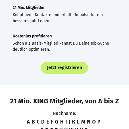
21 Mio. Mitglieder
Knüpf neue Kontakte und erhalte Impulse für ein
besseres Job-Leben.
Kostenlos profitieren
Schon als Basis-Mitglied kannst Du Deine Job-Suche
deutlich optimieren.
Jetzt registrieren
21 Mio. XING Mitglieder, von A bis Z
Nachname:
A
B
C
D
E
F
G
H
I
J
K
L
M
N
O
P