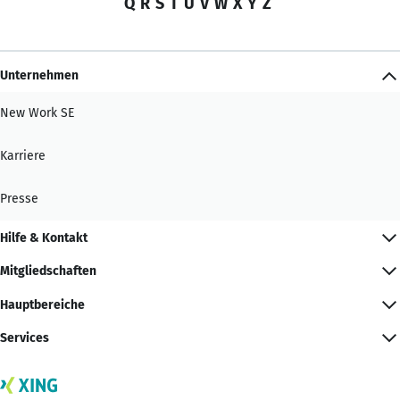
Q
R
S
T
U
V
W
X
Y
Z
Unternehmen
New Work SE
Karriere
Presse
Hilfe & Kontakt
Mitgliedschaften
Hauptbereiche
Services