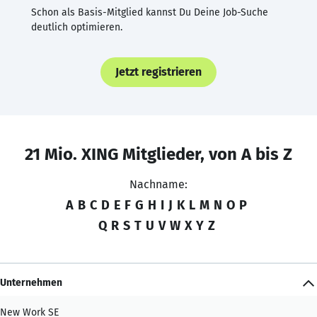
Schon als Basis-Mitglied kannst Du Deine Job-Suche
deutlich optimieren.
Jetzt registrieren
21 Mio. XING Mitglieder, von A bis Z
Nachname:
A
B
C
D
E
F
G
H
I
J
K
L
M
N
O
P
Q
R
S
T
U
V
W
X
Y
Z
Unternehmen
New Work SE