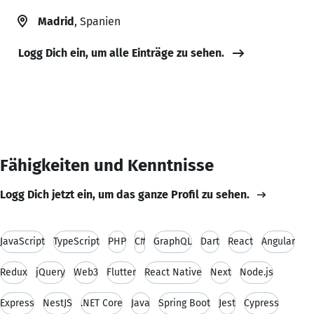
Madrid
, Spanien
Logg Dich ein, um alle Einträge zu sehen.
Fähigkeiten und Kenntnisse
Logg Dich jetzt ein, um das ganze Profil zu sehen.
JavaScript
TypeScript
PHP
C#
GraphQL
Dart
React
Angular
Redux
jQuery
Web3
Flutter
React Native
Next
Node.js
Express
NestJS
.NET Core
Java
Spring Boot
Jest
Cypress