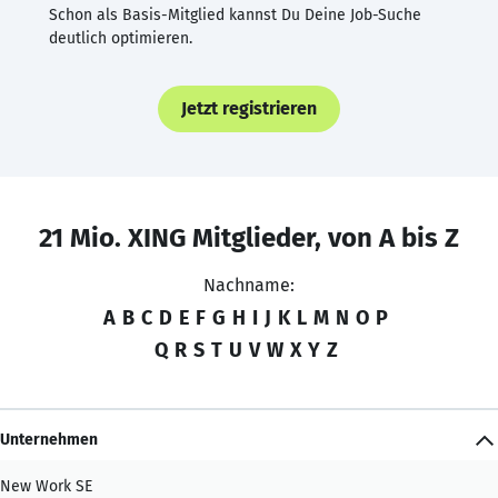
Schon als Basis-Mitglied kannst Du Deine Job-Suche
deutlich optimieren.
Jetzt registrieren
21 Mio. XING Mitglieder, von A bis Z
Nachname:
A
B
C
D
E
F
G
H
I
J
K
L
M
N
O
P
Q
R
S
T
U
V
W
X
Y
Z
Unternehmen
New Work SE