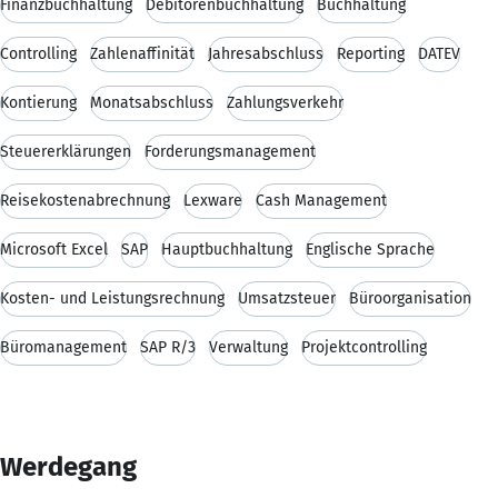
Finanzbuchhaltung
Debitorenbuchhaltung
Buchhaltung
Controlling
Zahlenaffinität
Jahresabschluss
Reporting
DATEV
Kontierung
Monatsabschluss
Zahlungsverkehr
Steuererklärungen
Forderungsmanagement
Reisekostenabrechnung
Lexware
Cash Management
Microsoft Excel
SAP
Hauptbuchhaltung
Englische Sprache
Kosten- und Leistungsrechnung
Umsatzsteuer
Büroorganisation
Büromanagement
SAP R/3
Verwaltung
Projektcontrolling
Werdegang