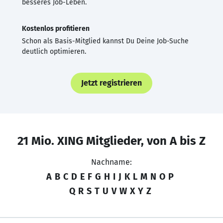
besseres Job-Leben.
Kostenlos profitieren
Schon als Basis-Mitglied kannst Du Deine Job-Suche
deutlich optimieren.
Jetzt registrieren
21 Mio. XING Mitglieder, von A bis Z
Nachname:
A
B
C
D
E
F
G
H
I
J
K
L
M
N
O
P
Q
R
S
T
U
V
W
X
Y
Z