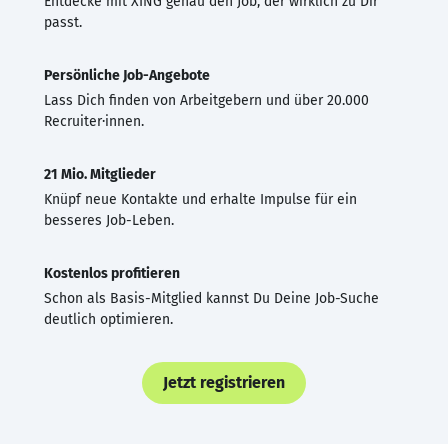
Entdecke mit XING genau den Job, der wirklich zu Dir
passt.
Persönliche Job-Angebote
Lass Dich finden von Arbeitgebern und über 20.000
Recruiter·innen.
21 Mio. Mitglieder
Knüpf neue Kontakte und erhalte Impulse für ein
besseres Job-Leben.
Kostenlos profitieren
Schon als Basis-Mitglied kannst Du Deine Job-Suche
deutlich optimieren.
Jetzt registrieren