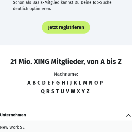
Schon als Basis-Mitglied kannst Du Deine Job-Suche
deutlich optimieren.
Jetzt registrieren
21 Mio. XING Mitglieder, von A bis Z
Nachname:
A
B
C
D
E
F
G
H
I
J
K
L
M
N
O
P
Q
R
S
T
U
V
W
X
Y
Z
Unternehmen
New Work SE