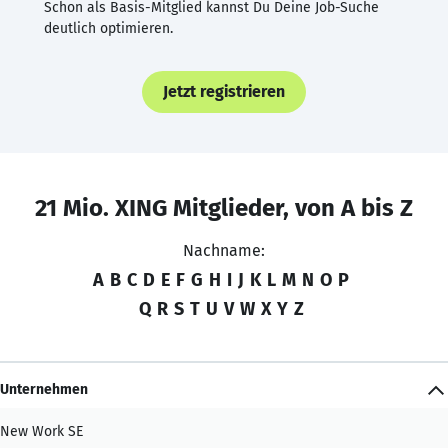
Schon als Basis-Mitglied kannst Du Deine Job-Suche
deutlich optimieren.
Jetzt registrieren
21 Mio. XING Mitglieder, von A bis Z
Nachname:
A
B
C
D
E
F
G
H
I
J
K
L
M
N
O
P
Q
R
S
T
U
V
W
X
Y
Z
Unternehmen
New Work SE