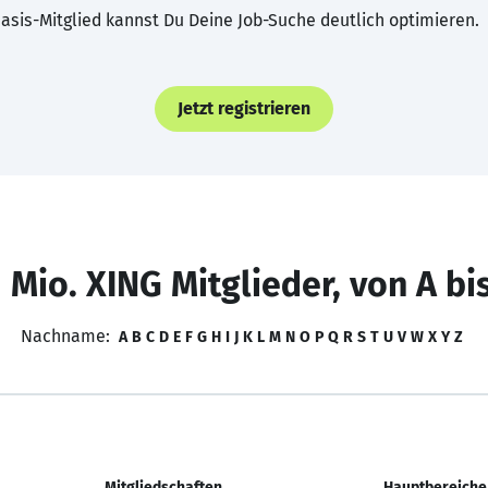
asis-Mitglied kannst Du Deine Job-Suche deutlich optimieren.
Jetzt registrieren
 Mio. XING Mitglieder, von A bi
Nachname:
A
B
C
D
E
F
G
H
I
J
K
L
M
N
O
P
Q
R
S
T
U
V
W
X
Y
Z
Mitgliedschaften
Hauptbereiche