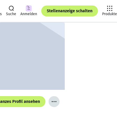
Stellenanzeige schalten
ts
Suche
Anmelden
Produkte
anzes Profil ansehen