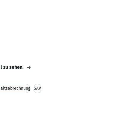
il zu sehen.
haltsabrechnung
SAP