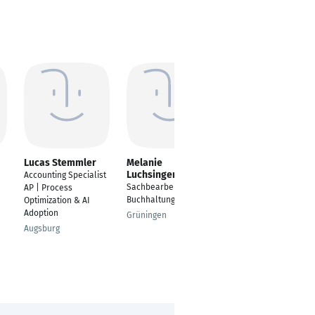
Lucas Stemmler
Melanie
Laura Sendor
Luchsinger
Accounting Specialist
Debitorenbuchhalteri
Sachbearbeiterin
AP | Process
n
Buchhaltung
Optimization & AI
Pfalzgrafenweiler
Adoption
Grüningen
Augsburg