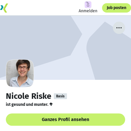
Job posten
Anmelden
Nicole Riske
Basis
ist gesund und munter. 🥦
Ganzes Profil ansehen