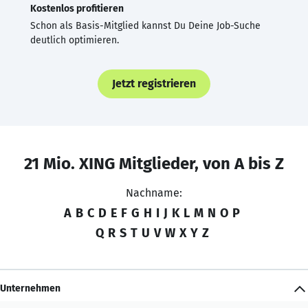
Kostenlos profitieren
Schon als Basis-Mitglied kannst Du Deine Job-Suche
deutlich optimieren.
Jetzt registrieren
21 Mio. XING Mitglieder, von A bis Z
Nachname:
A
B
C
D
E
F
G
H
I
J
K
L
M
N
O
P
Q
R
S
T
U
V
W
X
Y
Z
Unternehmen