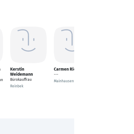
s
Kerstin
Carmen Riegel
Nadine Bender
Weidemann
---
Bürokauffrau
Bürokauffrau
un
Mainhausen
Netphen
Reinbek