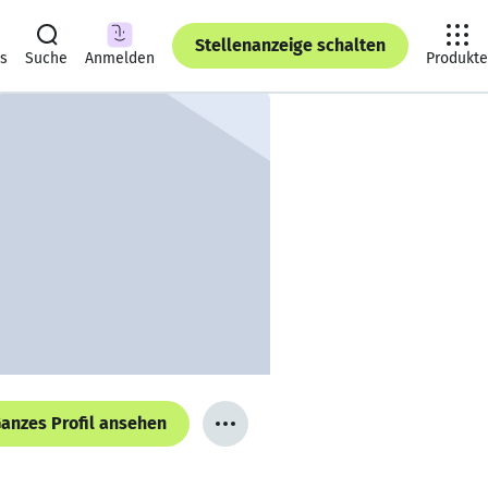
Stellenanzeige schalten
ts
Suche
Anmelden
Produkte
anzes Profil ansehen