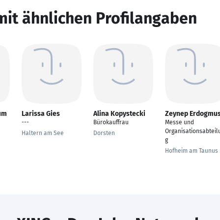
mit ähnlichen Profilangaben
um
Larissa Gies
Alina Kopystecki
Zeynep Erdogmu
---
Bürokauffrau
Messe und
Organisationsabteil
Haltern am See
Dorsten
g
Hofheim am Taunus