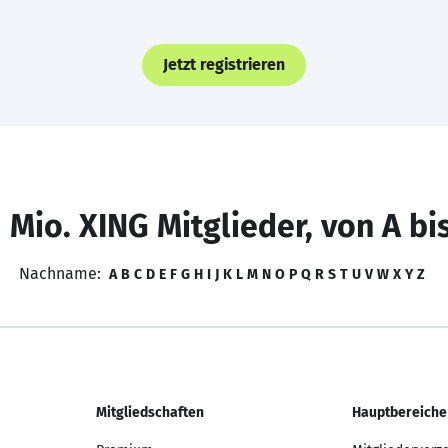
Jetzt registrieren
 Mio. XING Mitglieder, von A bi
Nachname:
A
B
C
D
E
F
G
H
I
J
K
L
M
N
O
P
Q
R
S
T
U
V
W
X
Y
Z
Mitgliedschaften
Hauptbereiche