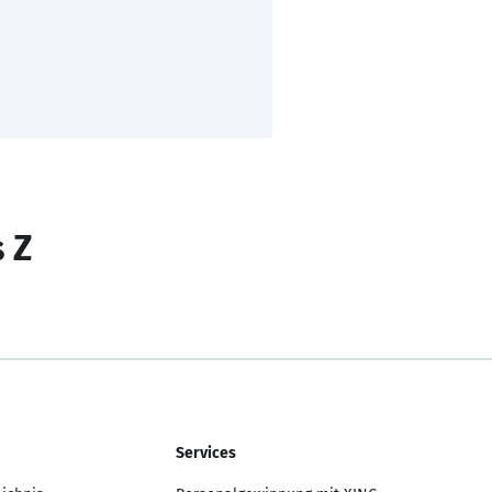
s Z
Services