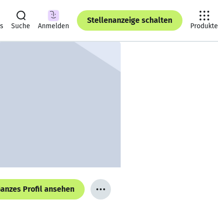
Stellenanzeige schalten
ts
Suche
Anmelden
Produkte
anzes Profil ansehen