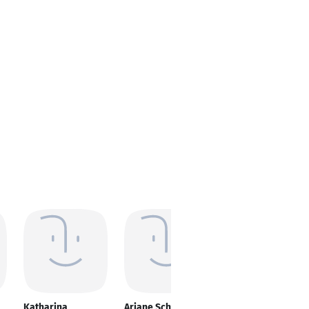
Katharina
Ariane Schäffer
Mona Stenzel