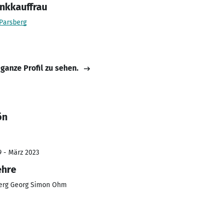
nkkauffrau
 Parsberg
 ganze Profil zu sehen.
ön
9 - März 2023
ehre
erg Georg Simon Ohm