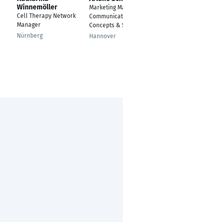
Winnemöller
Marketing Managerin
Digital Marketing
Cell Therapy Network
Communication
Manager -
Manager
Concepts & Strategy
Performance
Marketing Manager
Nürnberg
Hannover
Ahrensburg