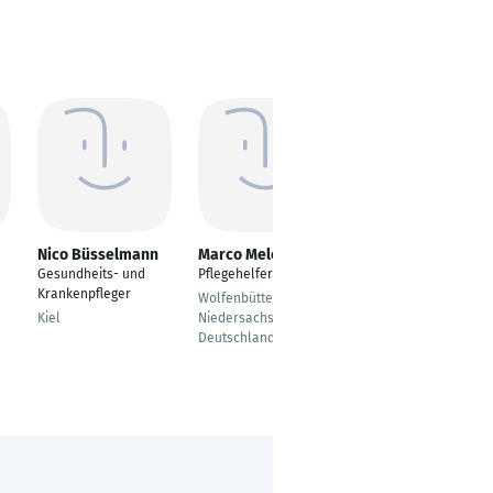
Nico Büsselmann
Marco Melchert
Franziska Treubel
Gesundheits- und
Pflegehelfer
Präsenzkraft
Krankenpfleger
Wolfenbüttel,
Neustadt am
Kiel
Niedersachsen,
Ruebenberge
Deutschland