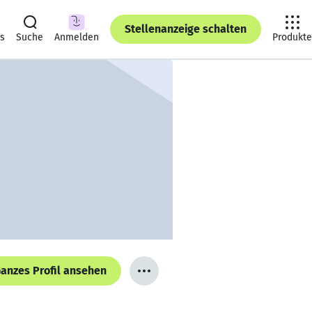
Stellenanzeige schalten
ts
Suche
Anmelden
Produkte
anzes Profil ansehen