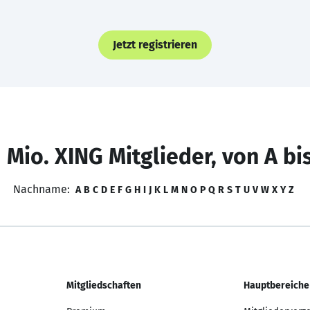
Jetzt registrieren
 Mio. XING Mitglieder, von A bi
Nachname:
A
B
C
D
E
F
G
H
I
J
K
L
M
N
O
P
Q
R
S
T
U
V
W
X
Y
Z
Mitgliedschaften
Hauptbereiche