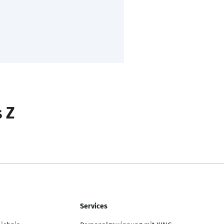
s Z
Services