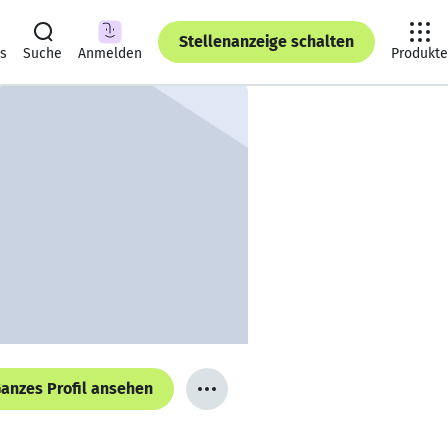
Stellenanzeige schalten
ts
Suche
Anmelden
Produkte
anzes Profil ansehen