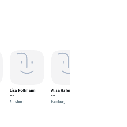
Lisa Hoffmann
Alisa Hafenbrack
Dilek Tekin
---
---
Sozialpädagogischer
Assistent
Elmshorn
Hamburg
Hannover