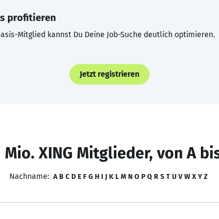
s profitieren
asis-Mitglied kannst Du Deine Job-Suche deutlich optimieren.
Jetzt registrieren
 Mio. XING Mitglieder, von A bi
Nachname:
A
B
C
D
E
F
G
H
I
J
K
L
M
N
O
P
Q
R
S
T
U
V
W
X
Y
Z