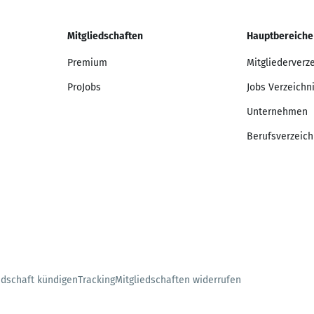
Mitgliedschaften
Hauptbereiche
Premium
Mitgliederverz
ProJobs
Jobs Verzeichn
Unternehmen
Berufsverzeich
edschaft kündigen
Tracking
Mitgliedschaften widerrufen