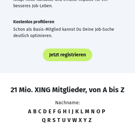
besseres Job-Leben.
Kostenlos profitieren
Schon als Basis-Mitglied kannst Du Deine Job-Suche
deutlich optimieren.
Jetzt registrieren
21 Mio. XING Mitglieder, von A bis Z
Nachname:
A
B
C
D
E
F
G
H
I
J
K
L
M
N
O
P
Q
R
S
T
U
V
W
X
Y
Z