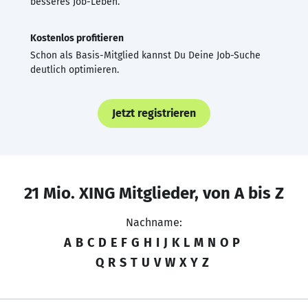
besseres Job-Leben.
Kostenlos profitieren
Schon als Basis-Mitglied kannst Du Deine Job-Suche
deutlich optimieren.
Jetzt registrieren
21 Mio. XING Mitglieder, von A bis Z
Nachname:
A
B
C
D
E
F
G
H
I
J
K
L
M
N
O
P
Q
R
S
T
U
V
W
X
Y
Z