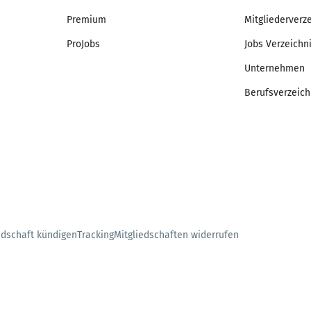
Premium
Mitgliederverz
ProJobs
Jobs Verzeichn
Unternehmen
Berufsverzeich
edschaft kündigen
Tracking
Mitgliedschaften widerrufen