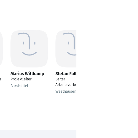
Marius Wittkamp
Stefan Füller
Kevin Hofmann
s
Projektleiter
Leiter
Projektgeschäft
Arbeitsvorbereitung
Barsbüttel
Harpstedt
Westhausen