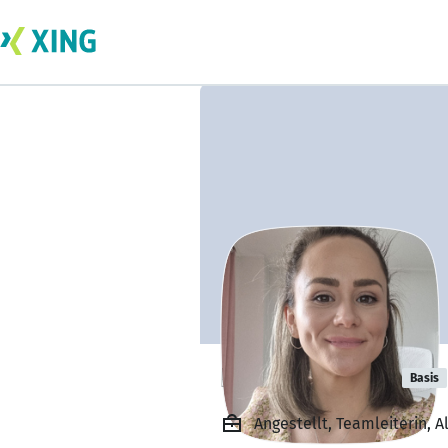
Nigar karagöz
Basis
Angestellt, Teamleiterin, A