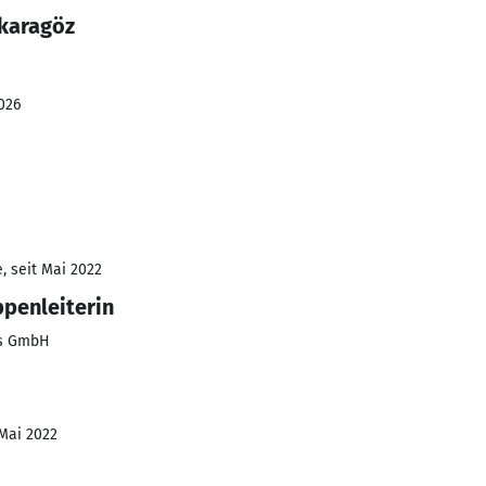
 karagöz
026
, seit Mai 2022
ppenleiterin
ns GmbH
 Mai 2022