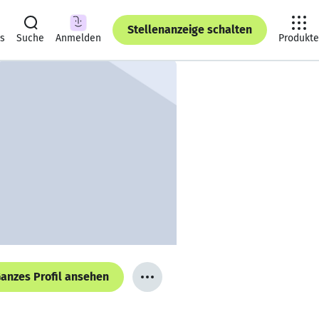
Stellenanzeige schalten
ts
Suche
Anmelden
Produkte
anzes Profil ansehen