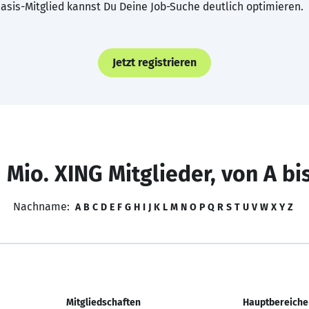
asis-Mitglied kannst Du Deine Job-Suche deutlich optimieren.
Jetzt registrieren
 Mio. XING Mitglieder, von A bi
Nachname:
A
B
C
D
E
F
G
H
I
J
K
L
M
N
O
P
Q
R
S
T
U
V
W
X
Y
Z
Mitgliedschaften
Hauptbereiche