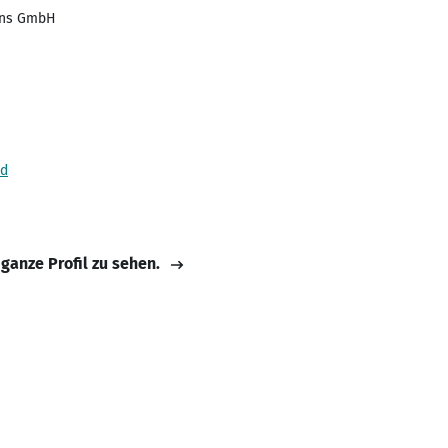
ions GmbH
nd
 ganze Profil zu sehen.