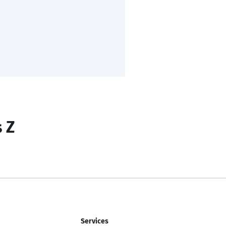
s Z
Services