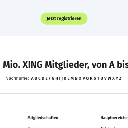
Jetzt registrieren
 Mio. XING Mitglieder, von A bi
Nachname:
A
B
C
D
E
F
G
H
I
J
K
L
M
N
O
P
Q
R
S
T
U
V
W
X
Y
Z
Mitgliedschaften
Hauptbereiche