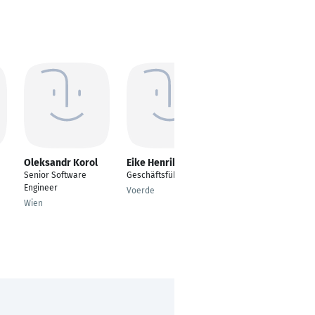
Oleksandr Korol
Eike Henrik Drost
Sergei Porfenovich
Senior Software
Geschäftsführer
Chief Technology
Engineer
Officer (CTO)
Voerde
Wien
Minsk