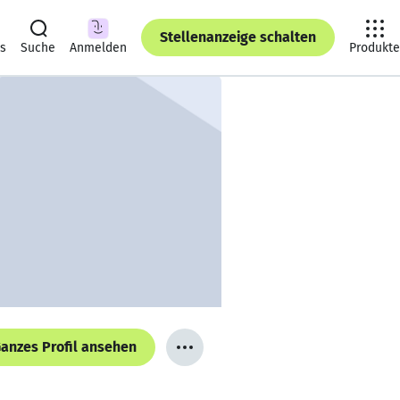
Stellenanzeige schalten
ts
Suche
Anmelden
Produkte
anzes Profil ansehen