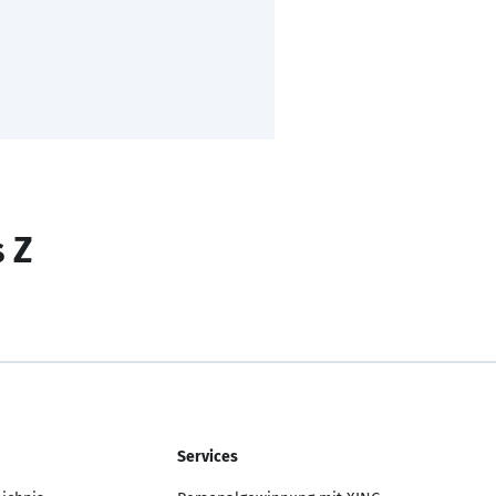
s Z
Services