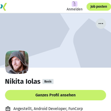
Job posten
Anmelden
Nikita Iolas
Basis
Ganzes Profil ansehen
Angestellt, Android Developer, FunCorp