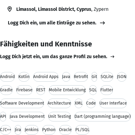
Limassol, Limassol District, Cyprus
, Zypern
Logg Dich ein, um alle Einträge zu sehen.
Fähigkeiten und Kenntnisse
Logg Dich jetzt ein, um das ganze Profil zu sehen.
Android
Kotlin
Android Apps
Java
Retrofit
Git
SQLite
JSON
Gradle
Firebase
REST
Mobile Entwicklung
SQL
Flutter
Software Development
Architecture
XML
Code
User Interface
API
Java Development
Unit Testing
Dart (programming language)
C/C++
Jira
Jenkins
Python
Oracle
PL/SQL