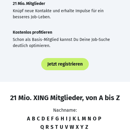
21 Mio. Mitglieder
Knüpf neue Kontakte und erhalte Impulse für ein
besseres Job-Leben.
Kostenlos profitieren
Schon als Basis-Mitglied kannst Du Deine Job-Suche
deutlich optimieren.
Jetzt registrieren
21 Mio. XING Mitglieder, von A bis Z
Nachname:
A
B
C
D
E
F
G
H
I
J
K
L
M
N
O
P
Q
R
S
T
U
V
W
X
Y
Z