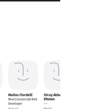
Matias Fiordelli
Olcay Akbaş
Andres Navarro
Eltutan
React/Javascript Web
Unity 3D Developer
---
Developer
Berlin
Berlin