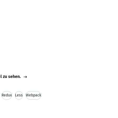
il zu sehen.
Redux
Less
Webpack