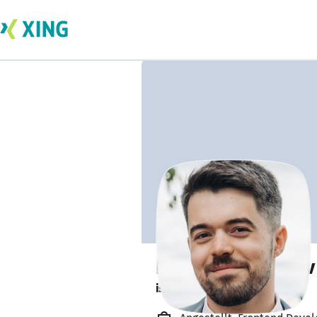
Nikita Mirolyubov
is working from home. 🏡