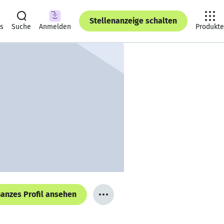
Stellenanzeige schalten
ts
Suche
Anmelden
Produkte
anzes Profil ansehen