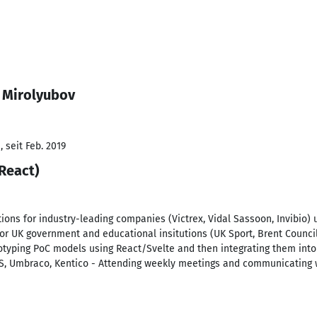
a Mirolyubov
 seit Feb. 2019
React)
ons for industry-leading companies (Victrex, Vidal Sassoon, Invibio)
or UK government and educational insitutions (UK Sport, Brent Counci
totyping PoC models using React/Svelte and then integrating them into
, Umbraco, Kentico - Attending weekly meetings and communicating wi