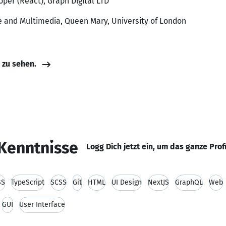
oper (React), Graph Digital LTD
e and Multimedia, Queen Mary, University of London
e zu sehen.
Kenntnisse
Logg Dich jetzt ein, um das ganze Prof
SS
TypeScript
SCSS
Git
HTML
UI Design
NextJS
GraphQL
Web
GUI
User Interface