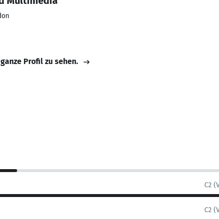
d Multimedia
don
 ganze Profil zu sehen.
C2 (
C2 (