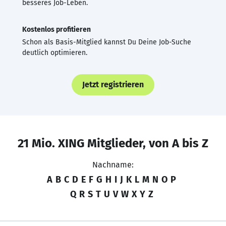
besseres Job-Leben.
Kostenlos profitieren
Schon als Basis-Mitglied kannst Du Deine Job-Suche
deutlich optimieren.
Jetzt registrieren
21 Mio. XING Mitglieder, von A bis Z
Nachname:
A
B
C
D
E
F
G
H
I
J
K
L
M
N
O
P
Q
R
S
T
U
V
W
X
Y
Z