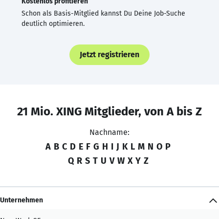
Kostenlos profitieren
Schon als Basis-Mitglied kannst Du Deine Job-Suche
deutlich optimieren.
Jetzt registrieren
21 Mio. XING Mitglieder, von A bis Z
Nachname:
A
B
C
D
E
F
G
H
I
J
K
L
M
N
O
P
Q
R
S
T
U
V
W
X
Y
Z
Unternehmen