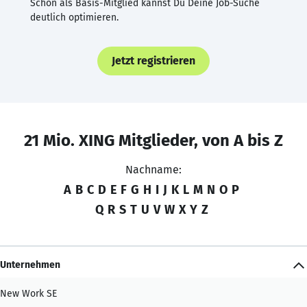
Schon als Basis-Mitglied kannst Du Deine Job-Suche
deutlich optimieren.
Jetzt registrieren
21 Mio. XING Mitglieder, von A bis Z
Nachname:
A
B
C
D
E
F
G
H
I
J
K
L
M
N
O
P
Q
R
S
T
U
V
W
X
Y
Z
Unternehmen
New Work SE