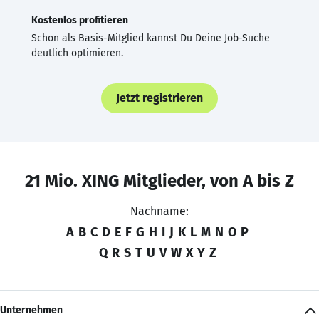
Kostenlos profitieren
Schon als Basis-Mitglied kannst Du Deine Job-Suche
deutlich optimieren.
Jetzt registrieren
21 Mio. XING Mitglieder, von A bis Z
Nachname:
A
B
C
D
E
F
G
H
I
J
K
L
M
N
O
P
Q
R
S
T
U
V
W
X
Y
Z
Unternehmen