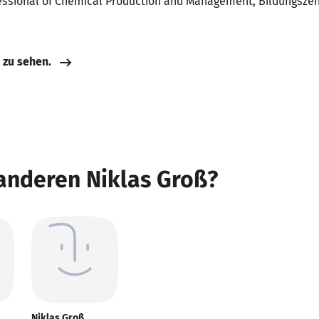
fessional of Chemical Production and Management, Bildungszen
e zu sehen.
anderen Niklas Groß?
Niklas Groß