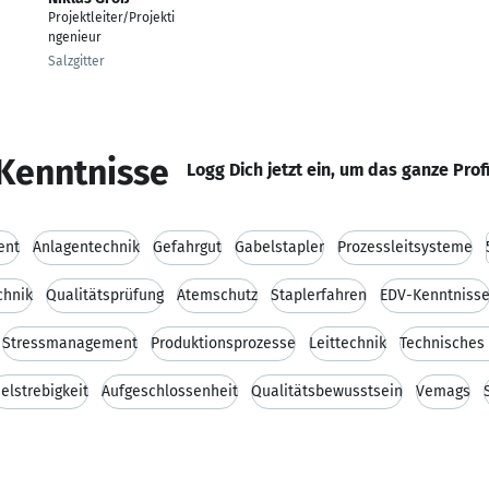
Projektleiter/Projekti
ngenieur
Salzgitter
Kenntnisse
Logg Dich jetzt ein, um das ganze Prof
ent
Anlagentechnik
Gefahrgut
Gabelstapler
Prozessleitsysteme
chnik
Qualitätsprüfung
Atemschutz
Staplerfahren
EDV-Kenntniss
Stressmanagement
Produktionsprozesse
Leittechnik
Technisches
ielstrebigkeit
Aufgeschlossenheit
Qualitätsbewusstsein
Vemags