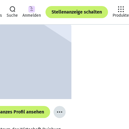
Stellenanzeige schalten
ts
Suche
Anmelden
Produkte
anzes Profil ansehen