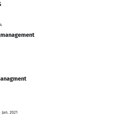
ß
4
tätmanagement
smanagment
 Jan. 2021