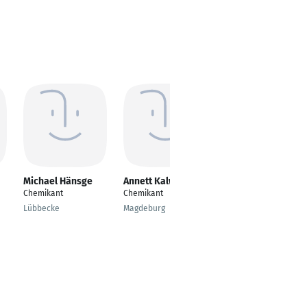
Michael Hänsge
Annett Kalwatz
Thomas Kleffmann
Chemikant
Chemikant
Chemie/Pharma
Lübbecke
Magdeburg
Solingen