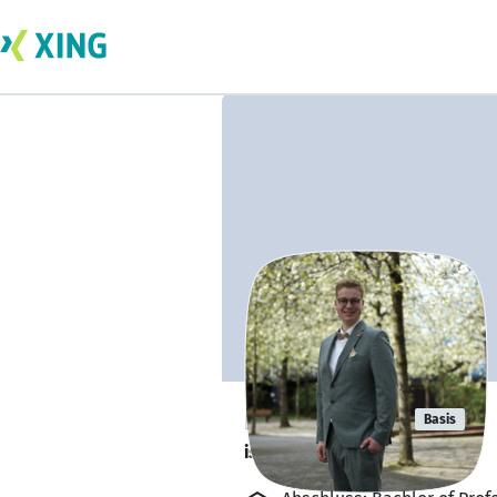
Niklas Groß
Basis
ist offen für Projekte. 🔎