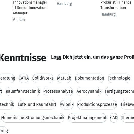
Innovationsmanager
Prokurist - Finance
Hamburg
|| Senior Innovation
Transformation
Manager
Hamburg
Gießen
Kenntnisse
Logg Dich jetzt ein, um das ganze Prof
eratung
CATIA
SolidWorks
MatLab
Dokumentation
Technologie
t
Raumfahrttechnik
Prozessanalyse
Aerodynamik
Fertigungstech
ttechnik
Luft- und Raumfahrt
Avionik
Produktionsprozesse
Triebw
Numerische Strömungsmechanik
Projektmanagement
CAD
Therm
ring