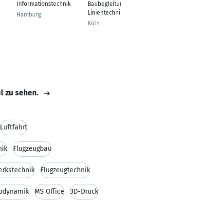
Informationstechnik
Baubegleitung
Versicherung und
Linientechnik
Finanzen
Hamburg
(Außendienst)
Köln
Schweinfurt
il zu sehen.
Luftfahrt
nik
Flugzeugbau
erkstechnik
Flugzeugtechnik
odynamik
MS Office
3D-Druck