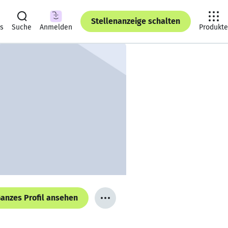
Stellenanzeige schalten
ts
Suche
Anmelden
Produkte
anzes Profil ansehen