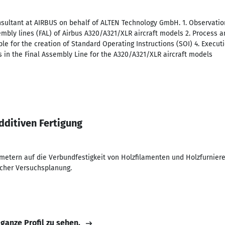
sultant at AIRBUS on behalf of ALTEN Technology GmbH. 1. Observation
embly lines (FAL) of Airbus A320/A321/XLR aircraft models 2. Process 
ble for the creation of Standard Operating Instructions (SOI) 4. Execut
n the Final Assembly Line for the A320/A321/XLR aircraft models
dditiven Fertigung
ametern auf die Verbundfestigkeit von Holzfilamenten und Holzfurnier
scher Versuchsplanung.
 ganze Profil zu sehen.