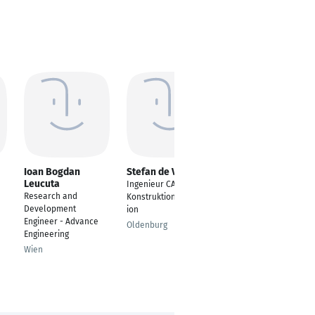
Ioan Bogdan
Stefan de Vries
Bhavya
Leucuta
Bharatkumar
Ingenieur CAD /
Doshi
Research and
Konstruktionsautomat
Application Engineer
Development
ion
Engineer - Advance
Darmstadt
Oldenburg
Engineering
Wien