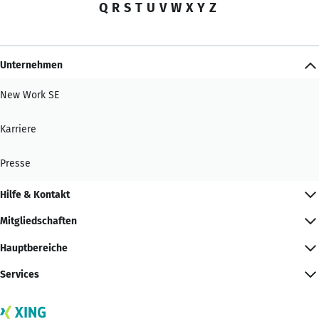
Q
R
S
T
U
V
W
X
Y
Z
Unternehmen
New Work SE
Karriere
Presse
Hilfe & Kontakt
Mitgliedschaften
Hauptbereiche
Services