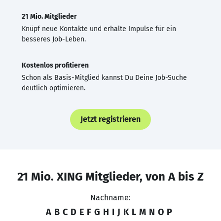
21 Mio. Mitglieder
Knüpf neue Kontakte und erhalte Impulse für ein
besseres Job-Leben.
Kostenlos profitieren
Schon als Basis-Mitglied kannst Du Deine Job-Suche
deutlich optimieren.
Jetzt registrieren
21 Mio. XING Mitglieder, von A bis Z
Nachname:
A
B
C
D
E
F
G
H
I
J
K
L
M
N
O
P