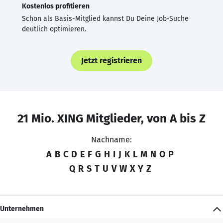
Kostenlos profitieren
Schon als Basis-Mitglied kannst Du Deine Job-Suche
deutlich optimieren.
Jetzt registrieren
21 Mio. XING Mitglieder, von A bis Z
Nachname:
A
B
C
D
E
F
G
H
I
J
K
L
M
N
O
P
Q
R
S
T
U
V
W
X
Y
Z
Unternehmen