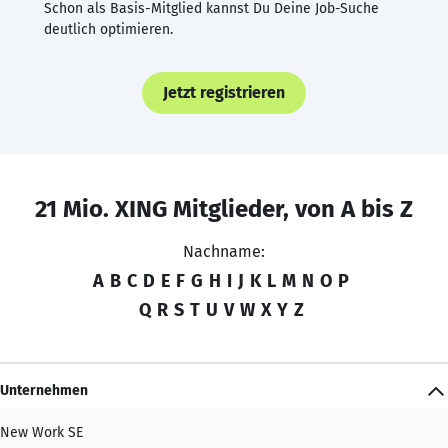
Schon als Basis-Mitglied kannst Du Deine Job-Suche
deutlich optimieren.
Jetzt registrieren
21 Mio. XING Mitglieder, von A bis Z
Nachname:
A
B
C
D
E
F
G
H
I
J
K
L
M
N
O
P
Q
R
S
T
U
V
W
X
Y
Z
Unternehmen
New Work SE