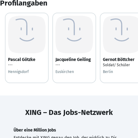
Profilangaben
Pascal Götzke
Jacqueline Geiling
Gernot Böttcher
---
---
Soldat/ Schüler
Hennigsdorf
Euskirchen
Berlin
XING – Das Jobs-Netzwerk
Über eine Million Jobs
Entdecke mit XING genau den Job, der wirklich zu Dir