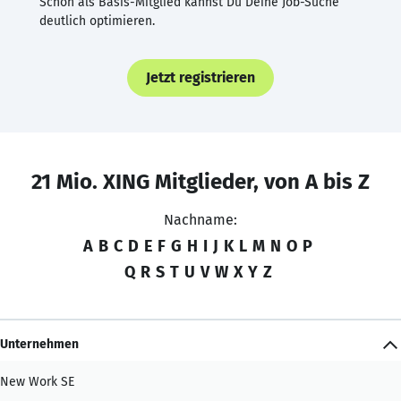
Schon als Basis-Mitglied kannst Du Deine Job-Suche
deutlich optimieren.
Jetzt registrieren
21 Mio. XING Mitglieder, von A bis Z
Nachname:
A
B
C
D
E
F
G
H
I
J
K
L
M
N
O
P
Q
R
S
T
U
V
W
X
Y
Z
Unternehmen
New Work SE