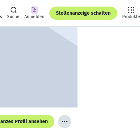
Stellenanzeige schalten
ts
Suche
Anmelden
Produkte
anzes Profil ansehen