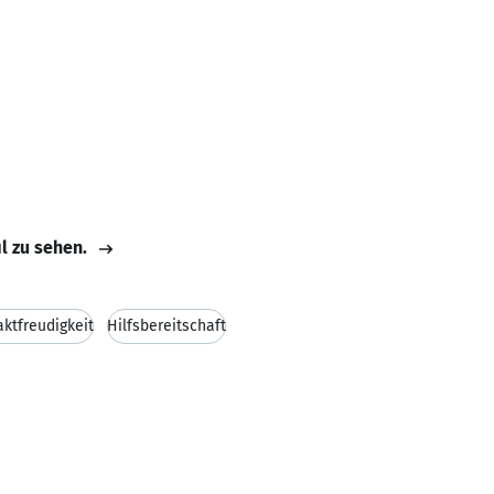
il zu sehen.
ktfreudigkeit
Hilfsbereitschaft