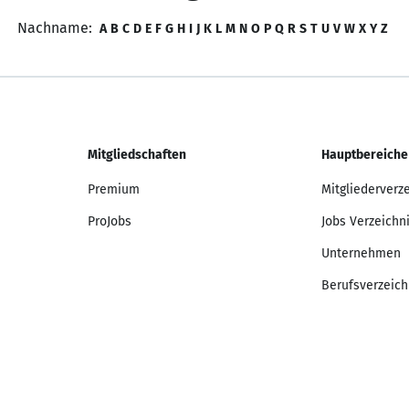
Nachname:
A
B
C
D
E
F
G
H
I
J
K
L
M
N
O
P
Q
R
S
T
U
V
W
X
Y
Z
Mitgliedschaften
Hauptbereiche
Premium
Mitgliederverz
ProJobs
Jobs Verzeichn
Unternehmen
Berufsverzeich