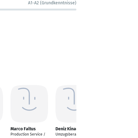
A1-A2 (Grundkenntnisse)
Marco Faltus
Deniz Kinaci
Andrea Horn
Production Service /
Umzugsberater/Sales
Ideenmanagerin