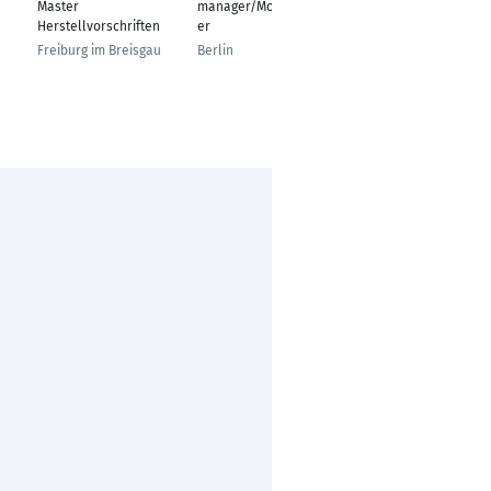
Master
manager/Movemanag
Marktredwitz
Herstellvorschriften
er
Freiburg im Breisgau
Berlin