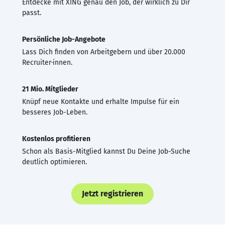
Entdecke mit XING genau den Job, der wirklich zu Dir
passt.
Persönliche Job-Angebote
Lass Dich finden von Arbeitgebern und über 20.000
Recruiter·innen.
21 Mio. Mitglieder
Knüpf neue Kontakte und erhalte Impulse für ein
besseres Job-Leben.
Kostenlos profitieren
Schon als Basis-Mitglied kannst Du Deine Job-Suche
deutlich optimieren.
Jetzt registrieren