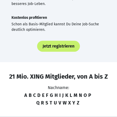
besseres Job-Leben.
Kostenlos profitieren
Schon als Basis-Mitglied kannst Du Deine Job-Suche
deutlich optimieren.
Jetzt registrieren
21 Mio. XING Mitglieder, von A bis Z
Nachname:
A
B
C
D
E
F
G
H
I
J
K
L
M
N
O
P
Q
R
S
T
U
V
W
X
Y
Z