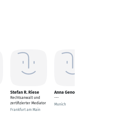
Stefan R. Riese
Anna Genova
Martin Erlewein
Rechtsanwalt und
---
Rechtsanwalt /
zertifizierter Mediator
Steuerberater /
Munich
Fachanwalt für
Frankfurt am Main
Steuerrecht
Velbert