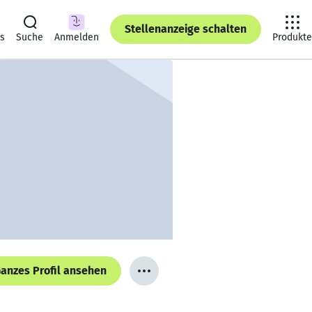
Stellenanzeige schalten
ts
Suche
Anmelden
Produkte
anzes Profil ansehen