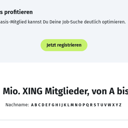
s profitieren
asis-Mitglied kannst Du Deine Job-Suche deutlich optimieren.
Jetzt registrieren
 Mio. XING Mitglieder, von A bi
Nachname:
A
B
C
D
E
F
G
H
I
J
K
L
M
N
O
P
Q
R
S
T
U
V
W
X
Y
Z