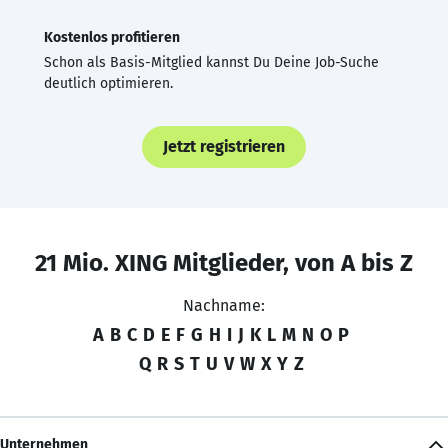
Kostenlos profitieren
Schon als Basis-Mitglied kannst Du Deine Job-Suche
deutlich optimieren.
Jetzt registrieren
21 Mio. XING Mitglieder, von A bis Z
Nachname:
A
B
C
D
E
F
G
H
I
J
K
L
M
N
O
P
Q
R
S
T
U
V
W
X
Y
Z
Unternehmen