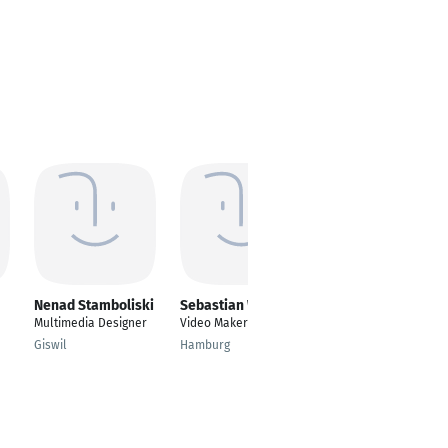
Nenad Stamboliski
Sebastian Wendt
Christoph Merkel
Multimedia Designer
Video Maker
Marketing Assistant
Giswil
Hamburg
Frankfurt am Main