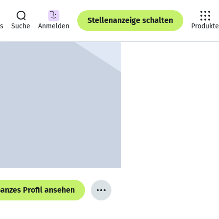
Stellenanzeige schalten
ts
Suche
Anmelden
Produkte
anzes Profil ansehen