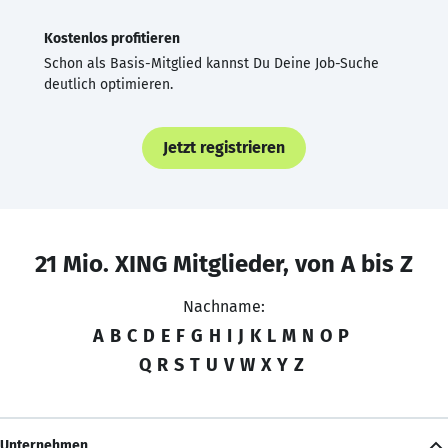
Kostenlos profitieren
Schon als Basis-Mitglied kannst Du Deine Job-Suche
deutlich optimieren.
Jetzt registrieren
21 Mio. XING Mitglieder, von A bis Z
Nachname:
A
B
C
D
E
F
G
H
I
J
K
L
M
N
O
P
Q
R
S
T
U
V
W
X
Y
Z
Unternehmen