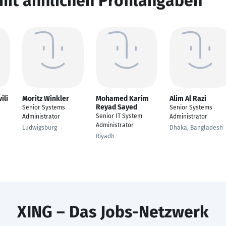
mit ähnlichen Profilangaben
ili
Moritz Winkler
Mohamed Karim
Alim Al Razi
Reyad Sayed
Senior Systems
Senior Systems
Senior IT System
Administrator
Administrator
Administrator
Ludwigsburg
Dhaka, Bangladesh
Riyadh
XING – Das Jobs-Netzwerk