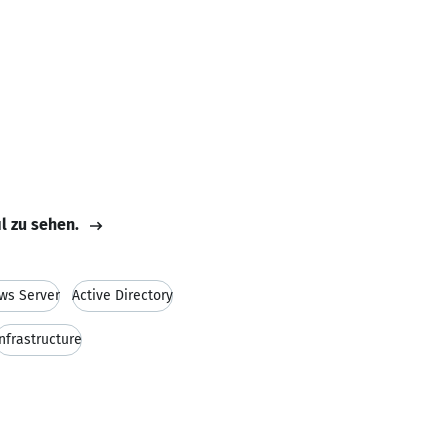
il zu sehen.
ws Server
Active Directory
Infrastructure