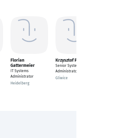
Florian
Krzysztof Pawlak
Danijel VOCKIC
Gattermeier
Senior Systems
Senior IT Systems
IT Systems
Administrator
Administrator
Administrator
Gliwice
Wien
Heidelberg