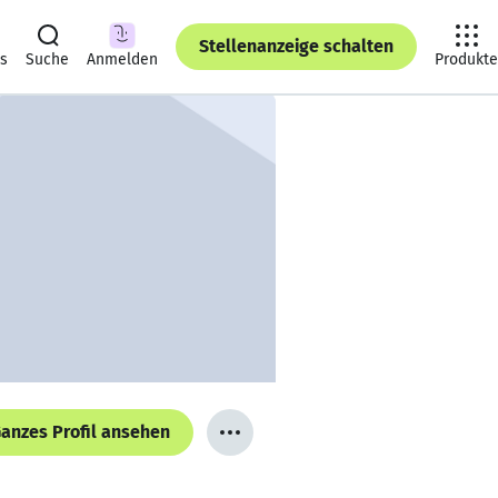
Stellenanzeige schalten
ts
Suche
Anmelden
Produkte
anzes Profil ansehen