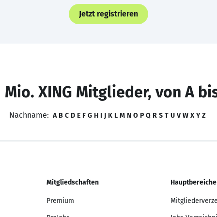
Jetzt registrieren
 Mio. XING Mitglieder, von A bi
Nachname:
A
B
C
D
E
F
G
H
I
J
K
L
M
N
O
P
Q
R
S
T
U
V
W
X
Y
Z
Mitgliedschaften
Hauptbereiche
Premium
Mitgliederverz