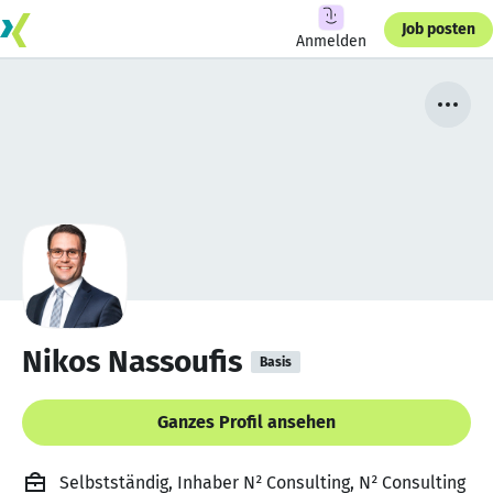
Job posten
Anmelden
Nikos Nassoufis
Basis
Ganzes Profil ansehen
Selbstständig, Inhaber N² Consulting, N² Consulting