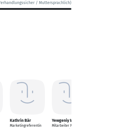
Verhandlungssicher / Muttersprachlich)
Kathrin Bär
Yewgeniy Wollert
Katja Eichler
Marketingreferentin
Mitarbeiter Marketing
Marketing Data und