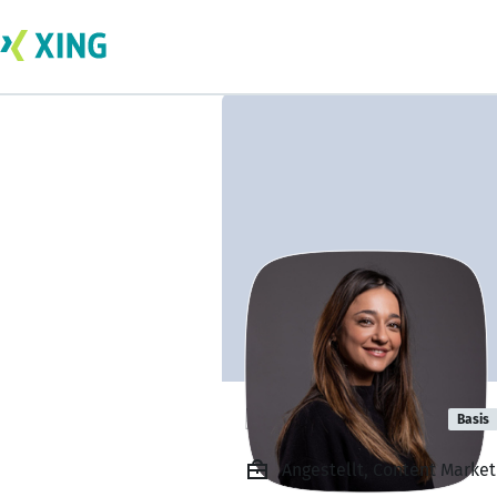
Nila Nowrouzi
Basis
Angestellt, Content Market