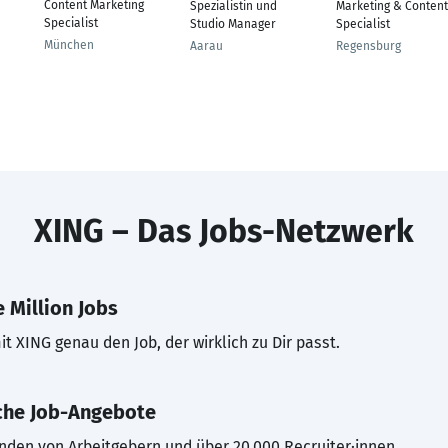
Content Marketing
Spezialistin und
Marketing & Content
Specialist
Studio Manager
Specialist
München
Aarau
Regensburg
XING – Das Jobs-Netzwerk
 Million Jobs
t XING genau den Job, der wirklich zu Dir passt.
che Job-Angebote
inden von Arbeitgebern und über 20.000 Recruiter·innen.