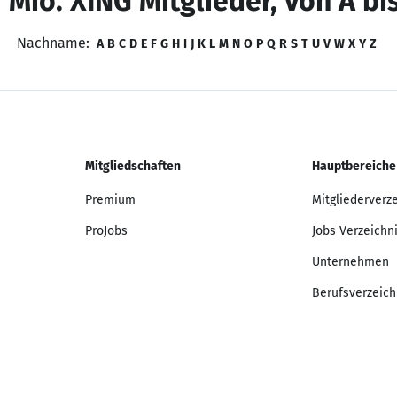
 Mio. XING Mitglieder, von A bi
Nachname:
A
B
C
D
E
F
G
H
I
J
K
L
M
N
O
P
Q
R
S
T
U
V
W
X
Y
Z
Mitgliedschaften
Hauptbereiche
Premium
Mitgliederverz
ProJobs
Jobs Verzeichn
Unternehmen
Berufsverzeich