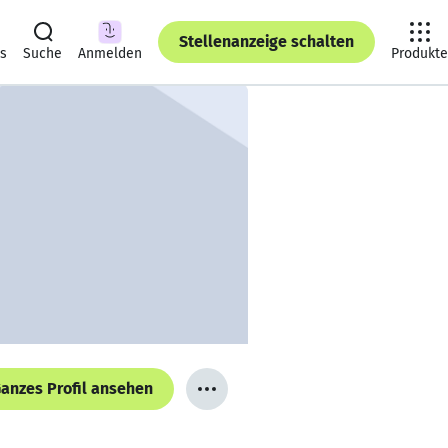
Stellenanzeige schalten
ts
Suche
Anmelden
Produkte
anzes Profil ansehen