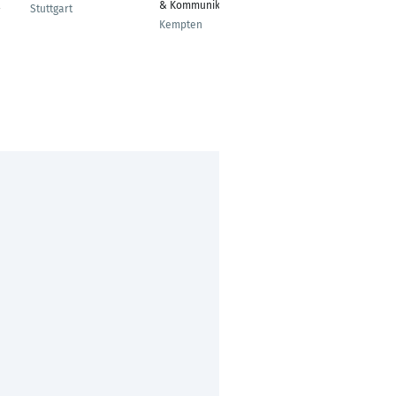
& Kommunikation
Content Specialist
Stuttgart
Kempten
Berlin