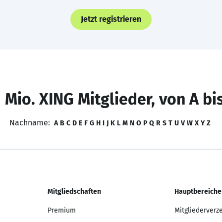
Jetzt registrieren
 Mio. XING Mitglieder, von A bi
Nachname:
A
B
C
D
E
F
G
H
I
J
K
L
M
N
O
P
Q
R
S
T
U
V
W
X
Y
Z
Mitgliedschaften
Hauptbereiche
Premium
Mitgliederverz