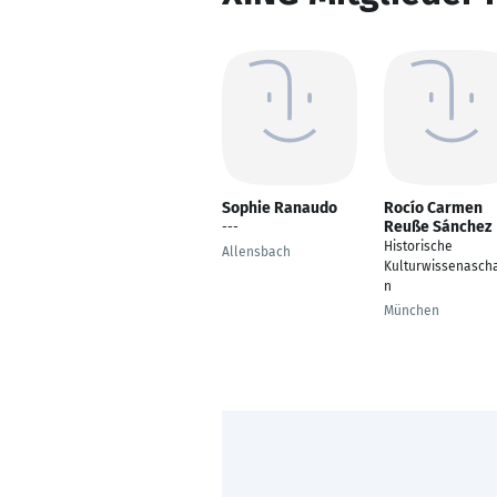
Sophie Ranaudo
Rocío Carmen
Reuße Sánchez
---
Historische
Allensbach
Kulturwissenascha
n
München