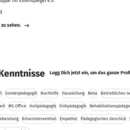
ruppe Till Eulenspiegel e.V.
d
e zu sehen.
Kenntnisse
Logg Dich jetzt ein, um das ganze Prof
t
Sonderpädagogik
Nachhilfe
Hausleitung
Reha
Betriebliches
eit
MS Office
Heilpädagogik
Frühpädagogik
Rehabiliationspädago
enberatung
Krisenintervention
Empathie
Pädagogisches Geschick