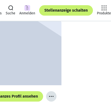
Stellenanzeige schalten
ts
Suche
Anmelden
Produkte
anzes Profil ansehen