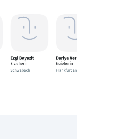
Ezgi Bayazit
Dariya Veremiy
Peter H .
Erzieherin
Erzieherin
Kita-Erzieher
Schwabach
Frankfurt am Main
Bingen am Rhein