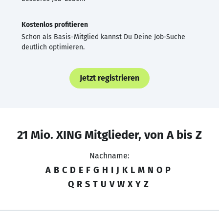
Kostenlos profitieren
Schon als Basis-Mitglied kannst Du Deine Job-Suche
deutlich optimieren.
Jetzt registrieren
21 Mio. XING Mitglieder, von A bis Z
Nachname:
A
B
C
D
E
F
G
H
I
J
K
L
M
N
O
P
Q
R
S
T
U
V
W
X
Y
Z