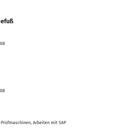
iefuß
008
008
-Prüfmaschinen, Arbeiten mit SAP