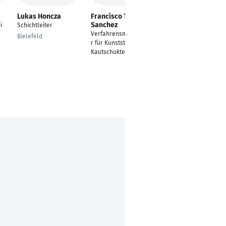
Lukas Honcza
Francisco Tena
Özgür Pekeren
Sanchez
i
Schichtleiter
Modelbauer,
Verfahrensmechanike
Energieberater,
Bielefeld
r für Kunststoff und
Batterienspezialist,
Kautschuktechnik
Elektro&Mechanik
Bastler
Berlin