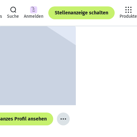
Stellenanzeige schalten
ts
Suche
Anmelden
Produkte
anzes Profil ansehen