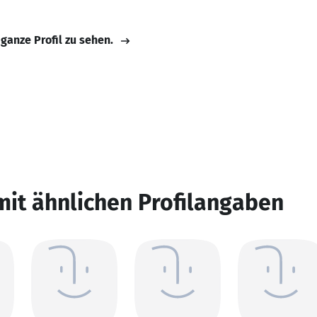
 ganze Profil zu sehen.
mit ähnlichen Profilangaben