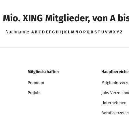
 Mio. XING Mitglieder, von A bi
Nachname:
A
B
C
D
E
F
G
H
I
J
K
L
M
N
O
P
Q
R
S
T
U
V
W
X
Y
Z
Mitgliedschaften
Hauptbereiche
Premium
Mitgliederverz
ProJobs
Jobs Verzeichn
Unternehmen
Berufsverzeich