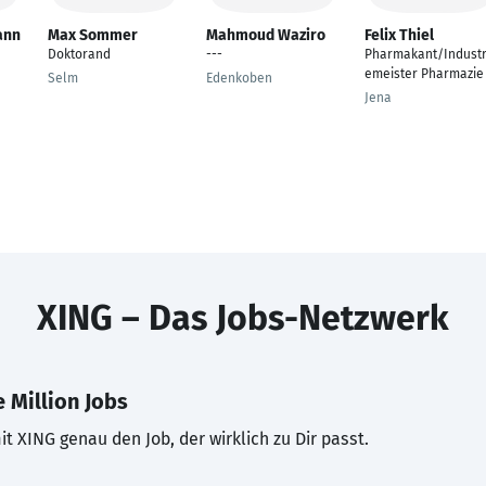
ann
Max Sommer
Mahmoud Waziro
Felix Thiel
Doktorand
---
Pharmakant/Industr
emeister Pharmazie
Selm
Edenkoben
Jena
XING – Das Jobs-Netzwerk
 Million Jobs
t XING genau den Job, der wirklich zu Dir passt.