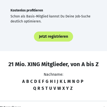
Kostenlos profitieren
Schon als Basis-Mitglied kannst Du Deine Job-Suche
deutlich optimieren.
Jetzt registrieren
21 Mio. XING Mitglieder, von A bis Z
Nachname:
A
B
C
D
E
F
G
H
I
J
K
L
M
N
O
P
Q
R
S
T
U
V
W
X
Y
Z