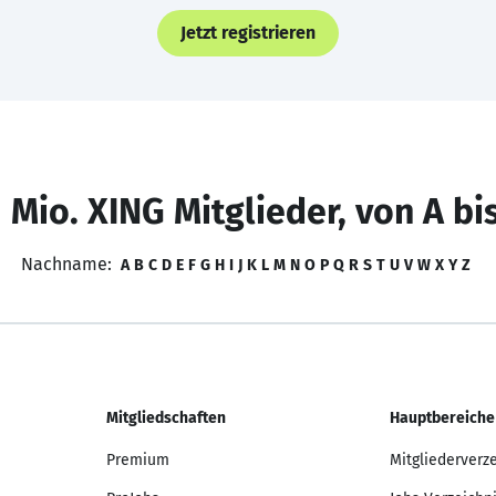
Jetzt registrieren
 Mio. XING Mitglieder, von A bi
Nachname:
A
B
C
D
E
F
G
H
I
J
K
L
M
N
O
P
Q
R
S
T
U
V
W
X
Y
Z
Mitgliedschaften
Hauptbereiche
Premium
Mitgliederverz