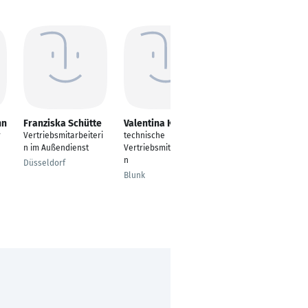
nn
Franziska Schütte
Valentina Koch
Marcel Poljak
r
Vertriebsmitarbeiteri
technische
Vertriebsmitarbeiter/
n im Außendienst
Vertriebsmitarbeiteri
Verkaufsberater im
n
Außendienst
Düsseldorf
Blunk
Hannover