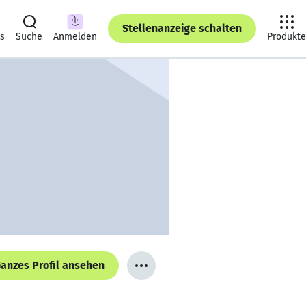
Stellenanzeige schalten
ts
Suche
Anmelden
Produkte
anzes Profil ansehen