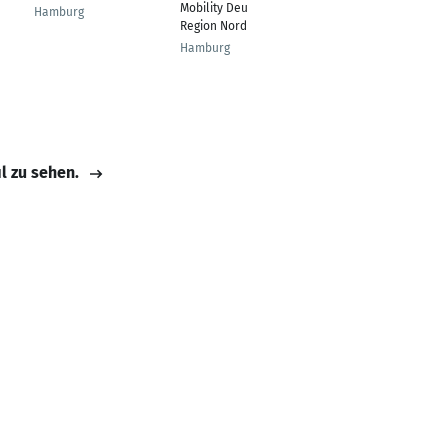
Mobility Deutschland
Hamburg
Hamburg und
Region Nord
Umgebung
Hamburg
il zu sehen.